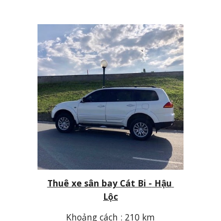
Thuê xe sân bay Cát Bi -
 Hậu 
Lộc
Khoảng cách : 
21
0 km