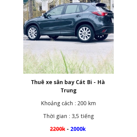
Thuê xe sân bay Cát Bi - 
Hà 
Trung
Khoảng cách : 
20
0 km
Thời gian : 3,5 tiếng
22
00k
 - 
20
00k