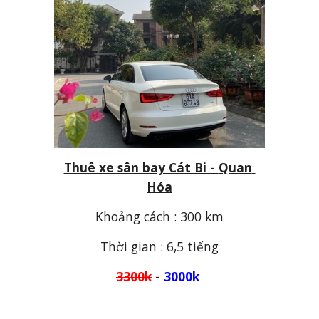
Thuê xe sân bay Cát Bi - 
Quan 
Hóa
Khoảng cách : 
30
0 km
Thời gian : 
6,5 
tiếng
33
00k
 - 
30
00k