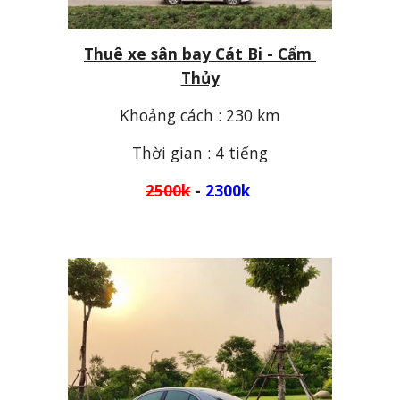
Thuê xe sân bay Cát Bi - 
Cẩm 
Thủy
Khoảng cách : 
23
0 km
Thời gian : 
4 
tiếng
2500k
 - 
23
00k