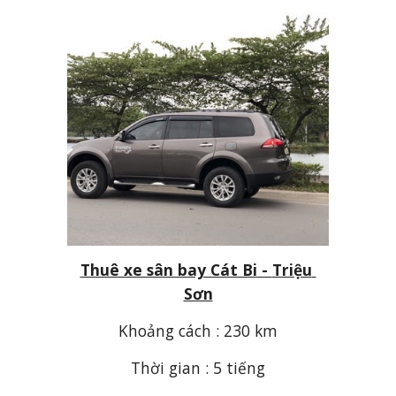
Thuê xe sân bay Cát Bi - 
Triệu 
Sơn
Khoảng cách : 
23
0 km
Thời gian : 
5
 tiếng