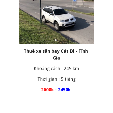
Thuê xe sân bay Cát Bi -
 Tĩnh 
Gia
Khoảng cách : 
245
 km
Thời gian : 
5
 tiếng
26
00k
 - 
245
0k