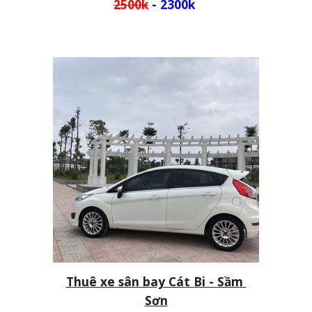
2500k
 - 
2300k
Thuê xe sân bay Cát Bi - 
Sầm 
Sơn