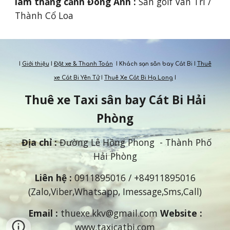
lam thắng cảnh Đông Anh : 
Sân golf Vân Trì / 
Thành Cổ Loa
I
Giới thiệu
I
Đặt xe & Thanh Toán
I Khách sạn sân bay Cát Bi I
Thuê
xe Cát Bi Yên Tử
I
Thuê Xe Cát Bi Hạ Long
I
Thuê xe Taxi s
ân bay
Cát Bi Hải
Phòng
Địa chỉ
:
Đường Lê Hồng Phong - Thành Phố
Hải Phòng
Liên hệ
:
0911895016
/ +84
911895016
(Zalo,Viber,Whatsapp, Imessage,Sms,Call)
Email :
thuexe.kkv@gmail.com
Website :
www.taxicatbi.com