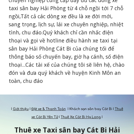
chuyên nghiệp cung cấp đầy đủ các dòng xe 
taxi sân bay Hải Phòng từ 4 chỗ ngồi tới 7 chỗ 
ngồi,Tất cả các dòng xe đều là xe đời mới, 
sang trọng, lịch sự, lái xe chuyên nghiệp, nhiệt 
tình, chu đáo.Quý khách chỉ cần nhấc điện 
thoại và gọi về hotline điều hành xe taxi tại 
sân bay Hải Phòng Cát Bi của chúng tối để 
thông báo số chuyến bay, giờ hạ cánh, số điện 
thoại...Các tài xế của chúng tôi sẽ liên hệ, chào 
đón và đưa quý khách về huyện Kinh Môn an 
toàn, chu đáo
I
Giới thiệu
I
Đặt xe & Thanh Toán
I Khách sạn sân bay Cát Bi I
Thuê
xe Cát Bi Yên Tử
I
Thuê Xe Cát Bi Hạ Long
I
Thuê xe Taxi s
ân bay
Cát Bi Hải