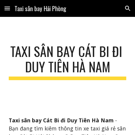
Taxi sân bay Hải Phòng
Skip to main content
Skip to navigation
TAXI SÂN BAY CÁT BI ĐI 
DUY TIÊN HÀ NAM
Taxi sân bay Cát Bi đi Duy Tiên Hà Nam
 - 
Bạn đang tìm kiêm thông tin xe taxi giá rẻ sân 