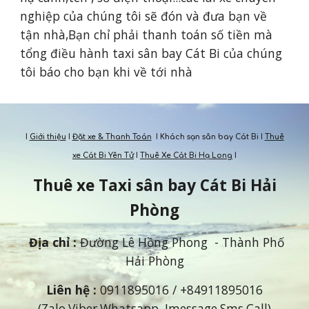
nghiệp của chúng tôi sẽ đón và đưa bạn về 
tận nhà,Bạn chỉ phải thanh toán số tiền mà 
tổng điều hành taxi sân bay Cát Bi của chúng 
tôi báo cho bạn khi về tới nhà
I
Giới thiệu
I
Đặt xe & Thanh Toán
I Khách sạn sân bay Cát Bi I
Thuê
xe Cát Bi Yên Tử
I
Thuê Xe Cát Bi Hạ Long
I
Thuê xe Taxi s
ân bay
Cát Bi Hải
Phòng
Địa chỉ
:
Đường Lê Hồng Phong - Thành Phố
Hải Phòng
Liên hệ
:
0911895016
/ +84
911895016
(Zalo,Viber,Whatsapp, Imessage,Sms,Call)