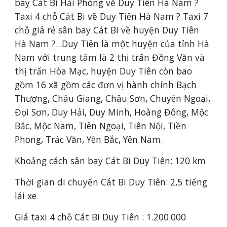
bay Cát Bi Hải Phòng về Duy Tiên Hà Nam ? 
Taxi 4 chỗ Cát Bi về Duy Tiên Hà Nam ? Taxi 7 
chỗ giá rẻ sân bay Cát Bi về huyện Duy Tiên 
Hà Nam ?...Duy Tiên là một huyện của tỉnh Hà 
Nam với trung tâm là 2 thị trấn Đồng Văn và 
thị trấn Hòa Mạc, huyện Duy Tiên còn bao 
gồm 16 xã gồm các đơn vị hành chính Bạch 
Thượng, Châu Giang, Châu Sơn, Chuyên Ngoại, 
Đọi Sơn, Duy Hải, Duy Minh, Hoàng Đông, Mộc 
Bắc, Mộc Nam, Tiên Ngoại, Tiên Nội, Tiền 
Phong, Trác Văn, Yên Bắc, Yên Nam.
Khoảng cách sân bay Cát Bi 
Duy Tiên
: 120 km
Thời gian di chuyển Cát Bi 
Duy Tiên
: 2,5 ti
ếng 
lái xe
Giá taxi 4 chỗ Cát Bi 
Duy Tiên
 : 1.200
.000 