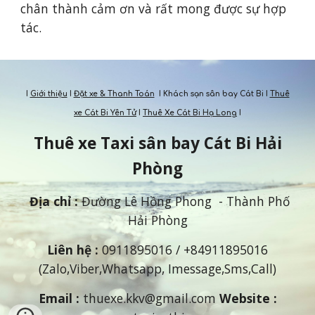
chân thành cảm ơn và rất mong được sự hợp 
tác.
I
Giới thiệu
I
Đặt xe & Thanh Toán
I Khách sạn sân bay Cát Bi I
Thuê
xe Cát Bi Yên Tử
I
Thuê Xe Cát Bi Hạ Long
I
Thuê xe Taxi s
ân bay
Cát Bi Hải
Phòng
Địa chỉ
:
Đường Lê Hồng Phong - Thành Phố
Hải Phòng
Liên hệ
:
0911895016
/ +84
911895016
(Zalo,Viber,Whatsapp, Imessage,Sms,Call)
Email :
thuexe.kkv@gmail.com
Website :