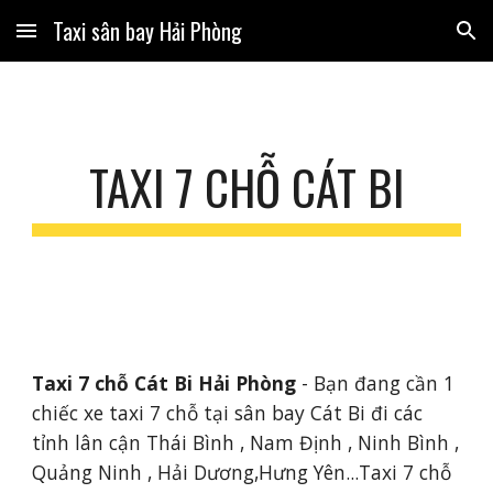
Taxi sân bay Hải Phòng
Skip to main content
Skip to navigation
TAXI 7 CHỖ CÁT BI
Taxi 7 chỗ Cát Bi Hải Phòng
 - Bạn đang cần 1 
chiếc xe taxi 7 chỗ tại sân bay Cát Bi đi các 
tỉnh lân cận Thái Bình , Nam Định , Ninh Bình , 
Quảng Ninh , Hải Dương,Hưng Yên...Taxi 7 chỗ 