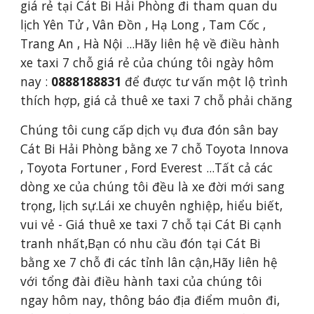
giá rẻ tại Cát Bi Hải Phòng đi tham quan du 
lịch Yên Tử , Vân Đồn , Hạ Long , Tam Cốc , 
Trang An , Hà Nội ...Hãy liên hệ về điều hành 
xe taxi 7 chỗ giá rẻ của chúng tôi ngày hôm 
nay : 
0888188831
để được tư vấn một lộ trình 
thích hợp, giá cả thuê xe taxi 7 chỗ phải chăng
Chúng tôi cung cấp dịch vụ đưa đón sân bay 
Cát Bi Hải Phòng bằng xe 7 chỗ Toyota Innova 
, Toyota Fortuner , Ford Everest ...Tất cả các 
dòng xe của chúng tôi đều là xe đời mới sang 
trọng, lịch sự.Lái xe chuyên nghiệp, hiểu biết, 
vui vẻ - Giá thuê xe taxi 7 chỗ tại Cát Bi cạnh 
tranh nhất,Bạn có nhu cầu đón tại Cát Bi 
bằng xe 7 chỗ đi các tỉnh lân cận,Hãy liên hệ 
với tổng đài điều hành taxi của chúng tôi 
ngay hôm nay, thông báo địa điểm muôn đi, 