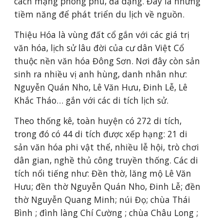
cách mạng phong phú, đa dạng. Đây là những 
tiềm năng để phát triển du lịch về nguồn.
Thiệu Hóa là vùng đất cổ gắn với các giá trị 
văn hóa, lịch sử lâu đời của cư dân Việt Cổ 
thuộc nền văn hóa Đông Sơn. Nơi đây còn sản 
sinh ra nhiều vị anh hùng, danh nhân như: 
Nguyễn Quán Nho, Lê Văn Hưu, Đinh Lễ, Lê 
Khắc Tháo… gắn với các di tích lịch sử.
Theo thống kê, toàn huyện có 272 di tích, 
trong đó có 44 di tích được xếp hạng: 21 di 
sản văn hóa phi vật thể, nhiều lễ hội, trò chơi 
dân gian, nghề thủ công truyền thống. Các di 
tích nổi tiếng như: Đền thờ, lăng mộ Lê Văn 
Hưu; đền thờ Nguyễn Quán Nho, Đinh Lễ; đền 
thờ Nguyễn Quang Minh; núi Đọ; chùa Thái 
Bình ; đình làng Chí Cường ; chùa Châu Long ; 