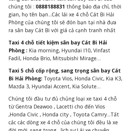
chúng tôi :
 0888188831 
thông báo địa chỉ, thời 
gian, họ tên bạn...Các lái xe 4 chỗ Cát Bi Hải 
Phòng của chúng tôi sẽ đón bạn tại nhà đưa 
ra sân bay Cát Bi với giá cả cạnh tranh nhất
Taxi 4 chỗ tiết kiệm sân bay Cát Bi Hải 
Phòng :
 Kia morning, Hyundai I10, Vinfast 
Fadil, Honda Brio, Mitsubishi Mirage…
Taxi 5 chỗ cốp rộng, sang trọng sân bay Cát 
Bi Hải Phòng: 
Toyota Vios, Honda Civic, Kia K3, 
Mazda 3, Hyundai Accent, Kia Solute…
Chúng tôi đầu tư đủ chủng loại xe taxi 4 chỗ 
từ Gentra Deawoo , Lacetti cho đến Vios 
,Honda Civic , Honda city , Toyota Camry...Tất 
cảc các dòng xe 4 chỗ của chúng tôi đều là xe 
đời mới ,sang trọng , lịch sự.Lái xe chuyên 