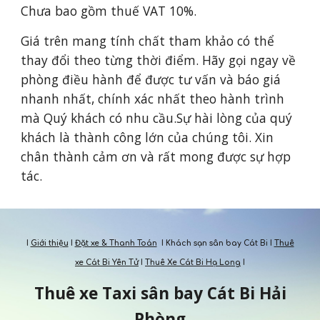
Chưa bao gồm thuế VAT 10%.
Giá trên mang tính chất tham khảo có thể 
thay đổi theo từng thời điểm. Hãy gọi ngay về 
phòng điều hành để được tư vấn và báo giá 
nhanh nhất, chính xác nhất theo hành trình 
mà Quý khách có nhu cầu.Sự hài lòng của quý 
khách là thành công lớn của chúng tôi. Xin 
chân thành cảm ơn và rất mong được sự hợp 
tác.
I
Giới thiệu
I
Đặt xe & Thanh Toán
I Khách sạn sân bay Cát Bi I
Thuê
xe Cát Bi Yên Tử
I
Thuê Xe Cát Bi Hạ Long
I
Thuê xe Taxi s
ân bay
Cát Bi Hải
Phòng